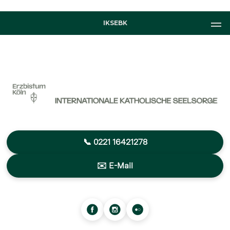
IKSEBK
📞 0221 16421278
✉️ E-Mail