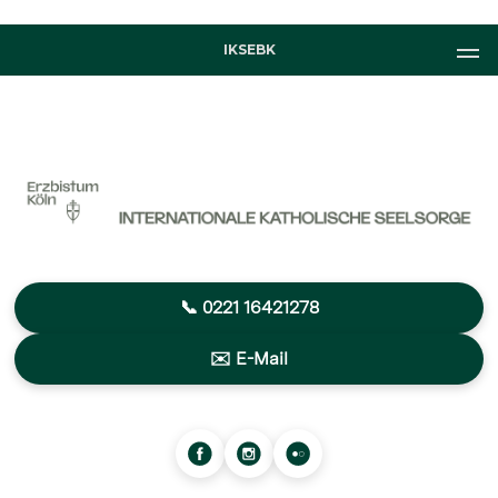
IKSEBK
📞 0221 16421278
✉️ E-Mail