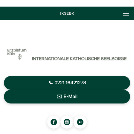
IKSEBK
📞 0221 16421278
✉️ E-Mail