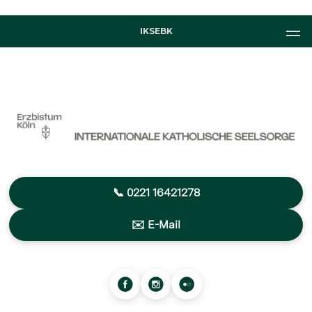
IKSEBK
📞 0221 16421278
✉️ E-Mail