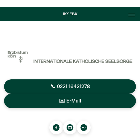
IKSEBK
📞 0221 16421278
✉️ E-Mail